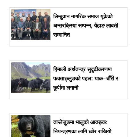
लिम्बुवान नागरिक समाज यूकेको
अन्तरक्रिया सम्पन्न, येहाङ लावती
सम्मानित
हिमाली अर्थतन्त्र सुदृढीकरणमा
फक्ताङ्लुङको पहल: याक–चौँरी र
छुर्पीमा लगानी
ताप्लेजुङमा भालुको आतङ्कः
नियन्त्रणका लागि खोर राखियो