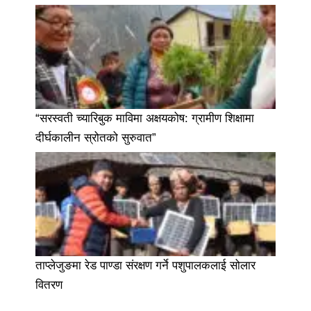
“सरस्वती च्यारिबुक माविमा अक्षयकोष: ग्रामीण शिक्षामा
दीर्घकालीन स्रोतको सुरुवात”
ताप्लेजुङमा रेड पाण्डा संरक्षण गर्ने पशुपालकलाई सोलार
वितरण