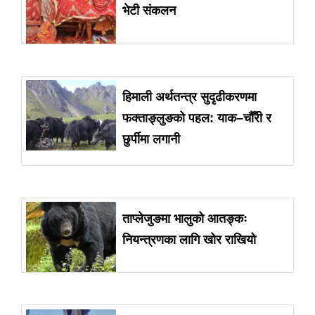
भेटी संकलन
हिमाली अर्थतन्त्र सुदृढीकरणमा
फक्ताङ्लुङको पहल: याक–चौँरी र
छुर्पीमा लगानी
ताप्लेजुङमा भालुको आतङ्कः
नियन्त्रणका लागि खोर राखियो