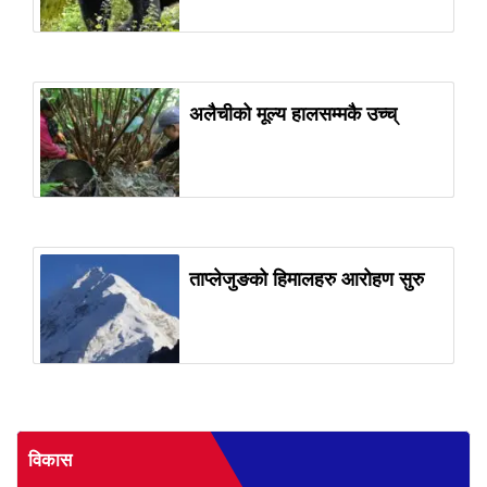
अलैचीको मूल्य हालसम्मकै उच्च्
ताप्लेजुङको हिमालहरु आरोहण सुरु
विकास