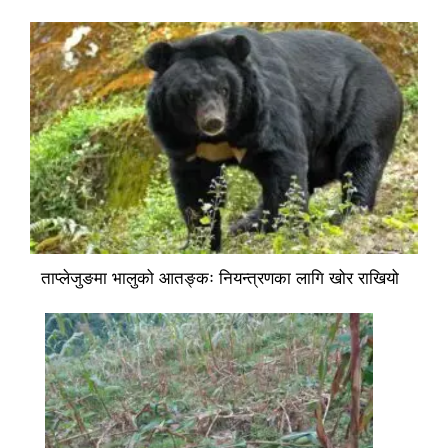
ताप्लेजुङमा भालुको आतङ्कः नियन्त्रणका लागि खोर राखियो