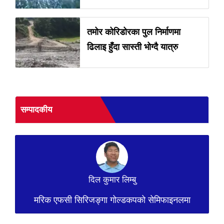
तमोर कोरिडोरका पुल निर्माणमा
ढिलाइ हुँदा सास्ती भोग्दै यात्रु
सम्पादकीय
दिल कुमार लिम्बु
मरिक एफसी सिरिजङ्गा गोल्डकपको सेमिफाइनलमा