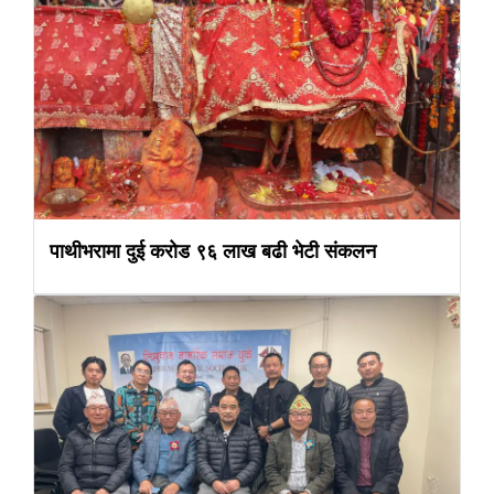
पाथीभरामा दुई करोड ९६ लाख बढी भेटी संकलन