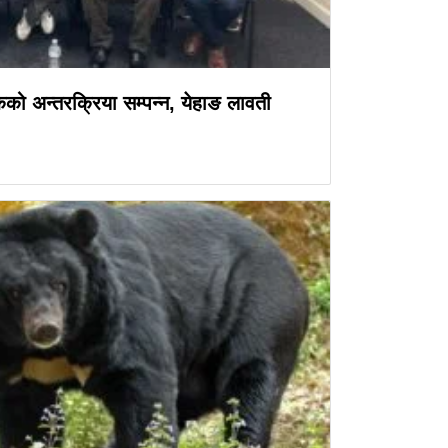
ेको अन्तरक्रिया सम्पन्न, येहाङ लावती