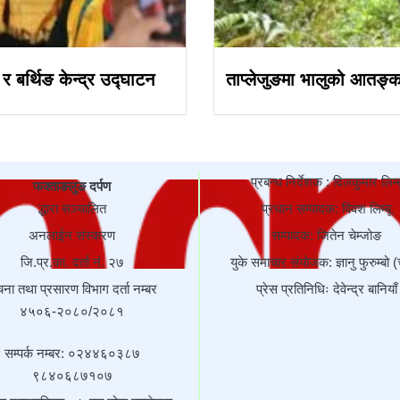
र बर्थिङ केन्द्र उद्घाटन
ताप्लेजुङमा भालुको आतङ्क
प्रबन्ध निर्देशक : दिलकुमार लिम्ब
फक्ताङलुङ दर्पण
द्धारा सञ्चालित
प्रधान सम्पादक: विवश लिम्बू
अनलाईन संस्करण
सम्पादक: जितेन चेम्जोङ
जि.प्र.का. दर्ता नं. २७
युके समाचार संयोजक: ज्ञानु फुरुम्बो (
चना तथा प्रसारण विभाग दर्ता नम्बर
प्रेस प्रतिनिधिः देवेन्द्र बानियाँ
४५०६-२०८०/२०८१
सम्पर्क नम्बर: ०२४४६०३८७
९८४०६८७१०७