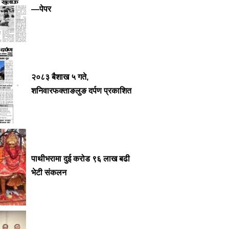
—पेपर
२०८३ बैशाख ५ गते,
शनिवारफक्ताङलुङ दर्पण प्रकाशित
पाथीभरामा दुई करोड ९६ लाख बढी
भेटी संकलन