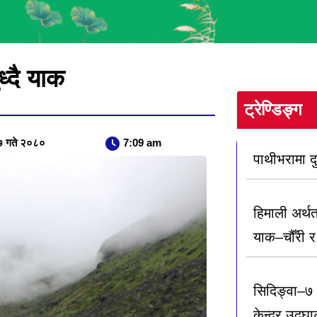
ध्दै याक
ट्रेण्डिङ्ग
७ गते २०८०
7:09 am
पाथीभरामा 
हिमाली अर्थ
याक–चौँरी र 
सिदिङ्वा–७ म
केन्द्र उद्घ