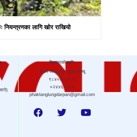
ः नियन्त्रणका लागि खोर राखियो
ू
बिज्ञापनको लागि:
बजार व्यस्थापकः कुशल फेम्बू
९८४०६८७१०७
०२४४६०३८७
चरपे)
phaktanglungdarpan@gmail.com