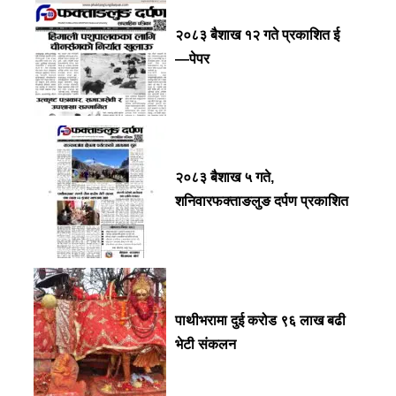
२०८३ बैशाख १२ गते प्रकाशित ई
—पेपर
२०८३ बैशाख ५ गते,
शनिवारफक्ताङलुङ दर्पण प्रकाशित
पाथीभरामा दुई करोड ९६ लाख बढी
भेटी संकलन