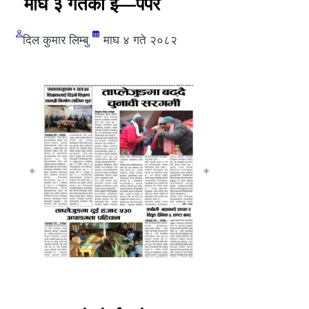
माघ ३ गतेको ई—पेपर
दिल कुमार लिम्बु
माघ ४ गते २०८२