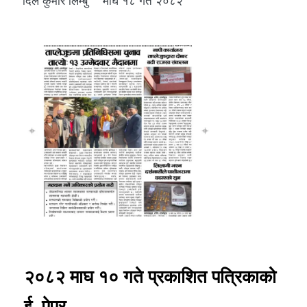
दिल कुमार लिम्बु
माघ १८ गते २०८२
२०८२ माघ १० गते प्रकाशित पत्रिकाको
ई–पेपर