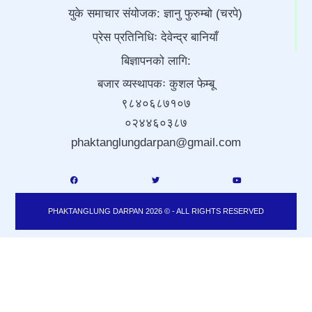
युके समाचार संयोजक: ज्ञानु फुरुम्बो (चरपे)
प्रेस प्रतिनिधिः देवेन्द्र बानियाँ
बिज्ञापनको लागि:
बजार व्यस्थापकः कुशल फेम्बू
९८४०६८७१०७
०२४४६०३८७
phaktanglungdarpan@gmail.com
PHAKTANGLUNG DARPAN 2026 © - ALL RIGHTS RESERVED