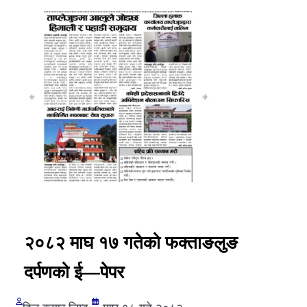
२०८२ माघ १७ गतेको फक्ताङलुङ
दर्पणको ई—पेपर