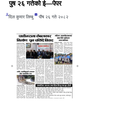
पुष २६ गतेको ई—पेपर
दिल कुमार लिम्बु
पौष २६ गते २०८२